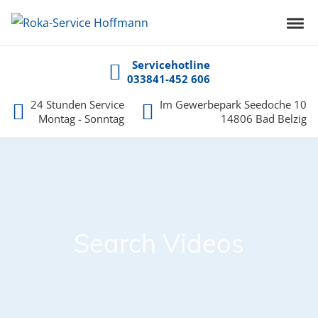
Skip to navigation
Skip to content
Roka-Service Hoffmann
Toggl
Die Spezialisten für Kanalinspektion, Kanalreinigung und Leckageortung aus B
Servicehotline
033841-452 606
24 Stunden Service
Im Gewerbepark Seedoche 10
Montag - Sonntag
14806 Bad Belzig
Search Videos